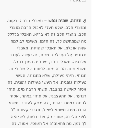
PEXELS
5. תזונה, שתיה ונפש
 – תאכלי הרבה ירקות. 
ומוצרי חלב. שלא תעזי לאכול הרבה מוצרי 
חלב, מוצרי חלב זה לא בריא. תאכלי כלללל 
מה שמתחשק לך, זה הזמן. תשימי לב למה 
שאת אוכלת. אל תאכלי שטויות. תאכלי 
יוגורט. אל תאכלי בוטנים, זה יעשה לעובר 
אלרגיה. תאכלי כבד, יש בזה המון ברזל. 
תשתי מים. הרבה מים. לפחות 2 ליטר ביום. 
תנוחי. תיהי פעילה, שלא תתנווני. תעשי 
פעילות גופנית. אל תעשי פעילות גופנית, זה 
אסור לאישה במצבך. תשתי הרבה מים. תיהי 
רגועה. אל תתעצבני. אל תיהי במתח, אסור 
להיות במתח בהריון, זה מזיק לעובר. תשתי 
הרבה מים. תטוסי לטייל, תגנבי קצת חו"ל 
לפני הלידה, אחרי זה, את יודעת, לא יהיה 
לך זמן. מה פתאום?! אל תטוסי. אסור. זה 