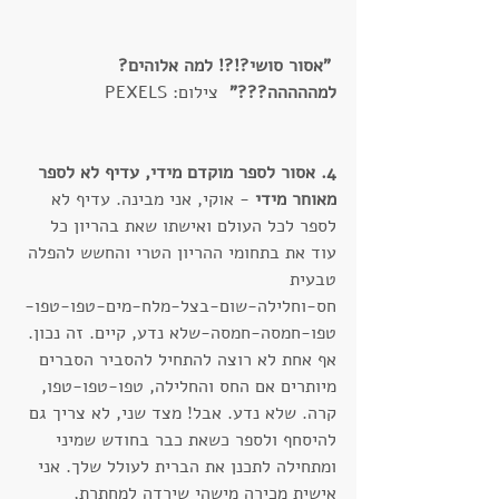
"אסור סושי?!?! למה אלוהים? 
למההההה???"  
צילום: PEXELS
4. אסור לספר מוקדם מידי, עדיף לא לספר 
מאוחר מידי
 - אוקי, אני מבינה. עדיף לא 
לספר לכל העולם ואישתו שאת בהריון כל 
עוד את בתחומי ההריון הטרי והחשש להפלה 
טבעית 
חס-וחלילה-שום-בצל-מלח-מים-טפו-טפו-
טפו-חמסה-חמסה-שלא נדע, קיים. זה נכון. 
אף אחת לא רוצה להתחיל להסביר הסברים 
מיותרים אם החס והחלילה, טפו-טפו-טפו, 
קרה. שלא נדע. אבל! מצד שני, לא צריך גם 
להיסחף ולספר כשאת כבר בחודש שמיני 
ומתחילה לתכנן את הברית לעולל שלך. אני 
אישית מכירה מישהי שירדה למחתרת, 