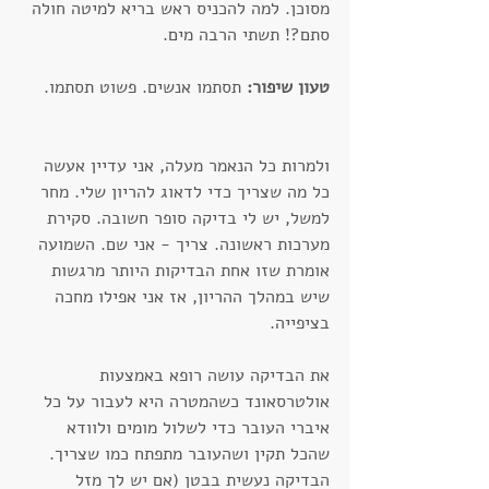
מסוכן. למה להכניס ראש בריא למיטה חולה 
סתם?! תשתי הרבה מים.
טעון שיפור:
 תסתמו אנשים. פשוט תסתמו.
ולמרות כל הנאמר מעלה, אני עדיין אעשה 
כל מה שצריך כדי לדאוג להריון שלי. מחר 
למשל, יש לי בדיקה סופר חשובה. סקירת 
מערכות ראשונה. צריך - אני שם. השמועה 
אומרת שזו אחת הבדיקות היותר מרגשות 
שיש במהלך ההריון, אז אני אפילו מחכה 
בציפייה.
את הבדיקה עושה רופא באמצעות 
אולטרסאונד כשהמטרה היא לעבור על כל 
איברי העובר כדי לשלול מומים ולוודא 
שהכל תקין ושהעובר מתפתח כמו שצריך. 
הבדיקה נעשית בבטן (אם יש לך מזל 