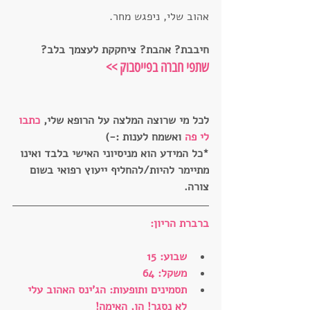
אהוב שלי, ניפגש מחר.
חיבבת? אהבת? ציחקקת לעצמך בלב? 
שתפי חברה בפייסבוק
 >>
לכל מי שרוצה המלצה על הרופא שלי, 
כתבו 
לי פה
 ואשמח לענות :-)
*כל המידע הוא מניסיוני האישי בלבד ואינו 
מתיימר להיות/להחליף ייעוץ רפואי בשום 
צורה.
ברברת הריון:
שבוע: 15
משקל: 64
תסמינים ותופעות: הג'ינס האהוב עלי 
לא נסגר! הו, האימה!