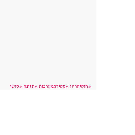
#חוקיהריון
#סקירתמערכות
#תזונה
#סושי