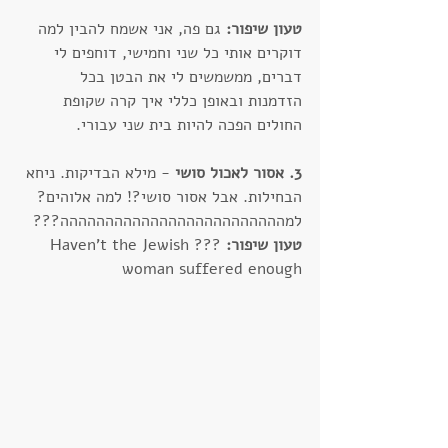
טעון שיפור:
 גם פה, אני אשמח להבין למה 
דוקרים אותי כל שני וחמישי, דוחפים לי 
דברים, ממשמשים לי את הבטן בכל 
הזדמנות ובאופן כללי איך קרה שקופת 
החולים הפכה להיות בית שני עבורי.
3. אסור לאכול סושי
 - מילא הבדיקות. ניחא 
הבחילות. אבל אסור סושי?! למה אלוהים? 
למההההההההההההההההההההההההה???
טעון שיפור:
 ???Haven’t the Jewish 
woman suffered enough