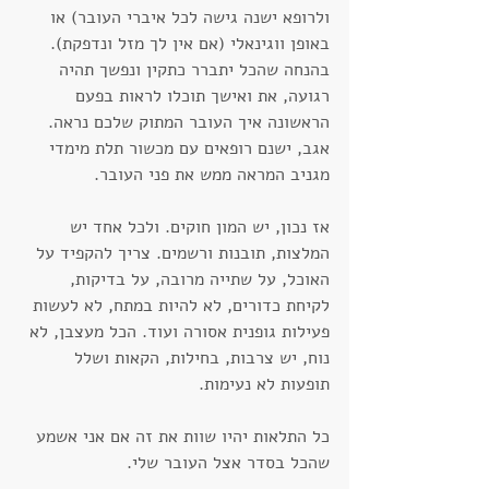
ולרופא ישנה גישה לכל איברי העובר) או 
באופן ווגינאלי (אם אין לך מזל ונדפקת). 
בהנחה שהכל יתברר כתקין ונפשך תהיה 
רגועה, את ואישך תוכלו לראות בפעם 
הראשונה איך העובר המתוק שלכם נראה. 
אגב, ישנם רופאים עם מכשור תלת מימדי 
מגניב המראה ממש את פני העובר.
אז נכון, יש המון חוקים. ולכל אחד יש 
המלצות, תובנות ורשמים. צריך להקפיד על 
האוכל, על שתייה מרובה, על בדיקות, 
לקיחת כדורים, לא להיות במתח, לא לעשות 
פעילות גופנית אסורה ועוד. הכל מעצבן, לא 
נוח, יש צרבות, בחילות, הקאות ושלל 
תופעות לא נעימות.
כל התלאות יהיו שוות את זה אם אני אשמע 
שהכל בסדר אצל העובר שלי.