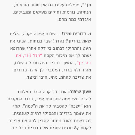
תך!", מפילים עלינו גם אין ספור הוראות, 
הנחיות, נורמות וחוקים מעיקים ומגבילים. 
איגדתי כמה מהם:
1. כדורים ומיד!
 – שלום אישה יקרה, גילית 
שאת בהריון? נהדר! שבי בנוחות, הכיני את 
העט והתחילי לכתוב כי דקה אחרי שהרופא 
יאמר לך את מילות הקסם 
"
מזל טוב, את 
בהריון
"
, המשך דבריו יהיה מונולוג שלם, 
מהיר ולא ברור, המסביר לך איזה כדורים 
את צריכה לקחת, מתי, היכן וכיצד.
טעון שיפור:
 אם כבר קרה הנס והצלחת 
להבין חצי ממה שהרופא אמר, ברוב המקרים 
הוא "ישכח" להסביר לך את ה"למה". קחי 
את עצמך בידיים והפסיקי להיות קטנונית, 
זה באמת מאוד מיותר להבין למה את צריכה 
לקחת 87 סוגים שונים של כדורים בכל יום.