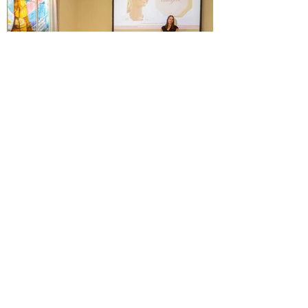
בירבורי השראה עם קרן דורון
בת 34, יועצת עיסקית לאימהות עצמאיות.
מייסדת רשת הנטוורקינג הייחודית לנשים
"המאמיזמיות", המונה כיום 16 סניפים בארץ.
אמא ל-3 בנות, יזמית...