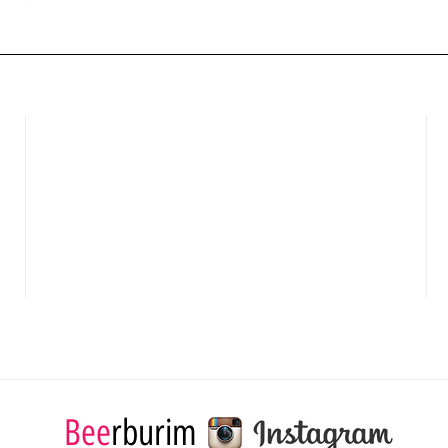
Bee
rburim