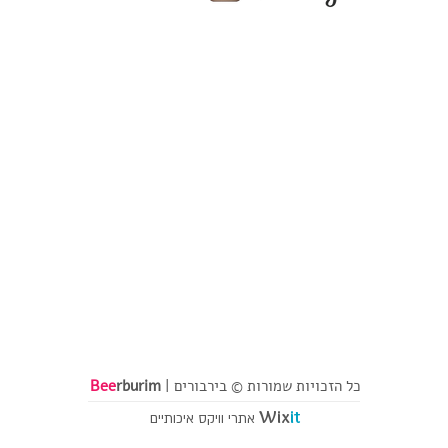
כל הזכויות שמורות © בירבורים |
rburim
Bee
Wix
it
אתרי וויקס איכותיים