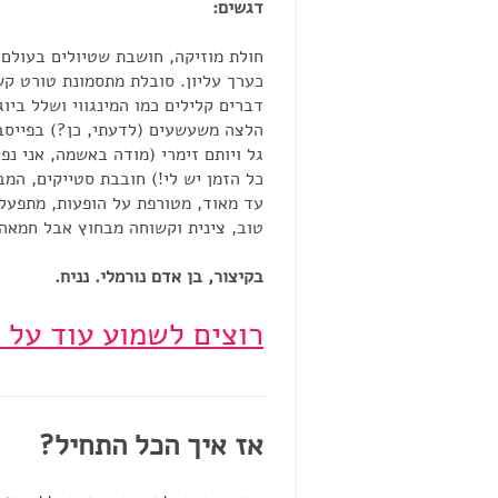
דגשים:
חולת מוזיקה, חושבת שטיולים בעולם 
כערך עליון. סובלת מתסמונת טורט קש
דברים קלילים כמו המינגווי ושלל ביו
הלצה משעשעים (לדעתי, כן?) בפייסב
גל ויותם זימרי (מודה באשמה, אני נ
כל הזמן יש לי!) חובבת סטייקים, המבו
עד מאוד, מטורפת על הופעות, מתפעל
טוב, צינית וקשוחה מבחוץ אבל חמאה 
בקיצור, בן אדם נורמלי. נניח.
רוצים לשמוע עוד על 
אז איך הכל התחיל?