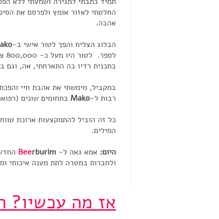
תמיד כתבתי למגירה ושמעתי ללא הפס
החלטתי לאזור אומץ ולפרסם את הסיפ
אהבה.
הבלוג הצליח והפך לטור אישי ב-
ako
לספ
בתכנית רדיו בה התארחתי, אה, וגם ב
במקביל, מימשתי את אהבת חיי והפכתי 
רבות ל-
Mako
בתחומים שונים (רפואה,
כל זה הוביל להתמקצעות ארוכת טווח
המילים.
היום:
אמא גאה ל-
rburim
Bee
החדש ה
ולחברות במטרה לתת מענה איכותי ומי
אז מה עכשיו? ה