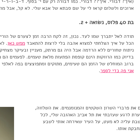
(איך? דבורי. איך?? דבורי. כמו דבורה רק עם י' בסוף. ד-ב-ו-ר-י )
ארוכים ולשלום קראו לי על שם סבתא של אבא שלי. לא קל, אבל מה
בת 40 פלוס, נשואה + 2.
תודה לאל יתברך שמו לעד. נכון, זה לקח הרבה זמן לצערם של הורי 
הכל על איך הצלחתי למצוא אהבה בלי לרצות להתאבד
ממש כאן
. לא
ניתוח טחורים ללא הרדמה אבל היה גם מרתק, מעניין ובעיקר מצחיק.
בדיוק כמו הרווקות הינם קופסת הפתעות מלאת טעמים. לפעמים הם 
ברוב המוחלט של הזמן הם טעימים, מתוקים ומתפוצצים בפה לאלפי ת
אני פה כדי לספר
.
ם את פרברי השרון השקטים והמנומנמים. את השלווה,
ערת לרגע שעזבתי את תל אביב האהובה שלי, לכל
שבת עליה לא מעט, על העיר שאירחה אותי לשבע
חבקת אותו.