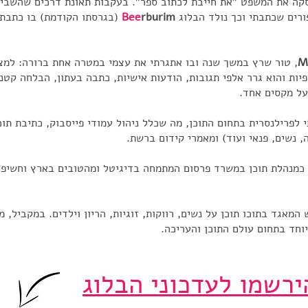
קה את המשפט "את חייבת לכתוב ספר". בעקבות תאונת דרכים שהשבית
ורים שכתבתי וכך נולד הבלוג
rburim
Bee
(בגרסתו הקודמת) בו כתבתי 
M
, טור שרץ במשך שנה ובו אתגרתי את עצמי במטרה אחת ברורה: למצ
ר. לטור היו מעל כ- 800,000 צפיות והוא גרר אלפי תגובות, הודעות אישיות, כתבה בעתון, ה
על מקסים אחד.
לפרילנסרית בתחום התוכן, מה שכלל ניהול עמודי פייסבוק, כתיבת תוכן
 נשים, פנאי ועוד) ומאמרי קידום ברשת.
 כמנהלת תוכן במשרד פרסום המתמחה בדיגיטל ומהטובים בארץ וחשיפה 
מאגד בתוכו תוכן על נשים, רווקות, זוגיות, הריון וילדים. במקביל, 
וחד בתחום עולם התוכן והעריכה.
ירשמו לעדכוני הבלוג