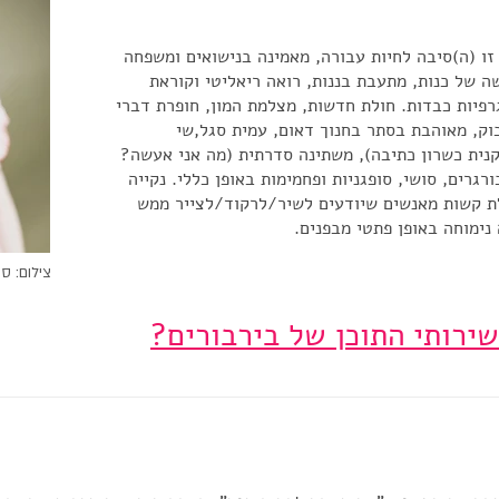
זו (ה)סיבה לחיות עבורה, מאמינה בנישואים ומשפחה
ה של כנות, מתעבת בננות, רואה ריאליטי וקוראת
גרפיות כבדות. חולת חדשות, מצלמת המון, חופרת דברי
וק, מאוהבת בסתר בחנוך דאום, עמית סגל,שי
פקנית כשרון כתיבה), משתינה סדרתית (מה אני אעשה?
רגרים, סושי, סופגניות ופחמימות באופן כללי. נקייה
ת קשות מאנשים שיודעים לשיר/לרקוד/לצייר ממש
נימוחה באופן פתטי מבפנים.
צילום: סט
שירותי התוכן של בירבורים?