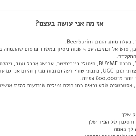
אז מה אני עושה בעצם?
 מותג התוכן Beerburim.
המקלדת.
כבר כתבתי למאקו, אתר SPOT IT, חברת BUYME, חיתולי בייביסיטר, אבישג
עסקים רבים, הובלתי קמפיינים, יצרתי תוכן UGC, כתבתי טורי דעה וכתבות מג
800 צפיות.
 אסטרטגיה שלא נראית כמו כולם ומילים שיודעות להזיז אנשים
והסגנון של הפיד
שלך
 לך באמת