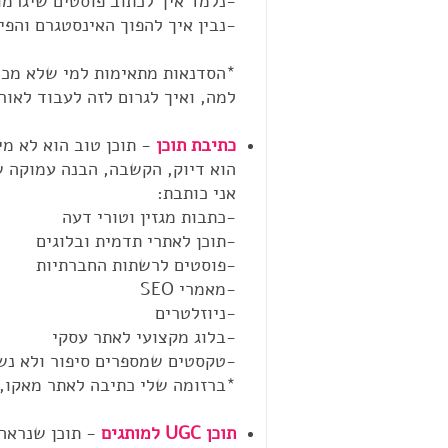
-נלמד
איך לכתוב פוסטים שיגרמו
-נבין
איך להפוך האינסטגרם והפיי
*הסדנאות מתאימות למי שלא מכיר
למה, ואיך לגרום לזה לעבוד לאורך
כתיבת תוכן
-
תוכן טוב הוא לא מי
הוא דיוק, הקשבה, הבנה עמוקה ש
אני כותבת:
-כתבות מגזין וטורי דעה
-תוכן
לאתרי תדמית ובלוגים
-פוסטים
לרשתות החברתיות
-מאמרי
SEO
-ניוזלטרים
-בלוג מקצועי לאתר עסקי
-טקסטים שמספרים סיפור ולא נש
*ברזומה שלי כתיבה לאתר מאקו, BUYME, חיתולי בייביסיטר, אבישג ארבל ועוד ועוד
תוכן UGC למותגים
-
תוכן שנראה 