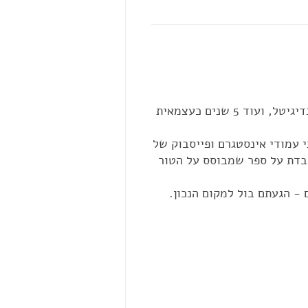
יותר מעשור שאני חיה ונושמת תוכן, סושיאל וכתיבה עם 5 שנות ניסיון במשרד פרסום שהתמחה בדיגיטל, ועוד 5 שנים כעצמאית
 ארבל ועוד, ניהלתי עמודי אינסטגרם ופייסבוק של
זין והיום אני גם עובדת על ספר שמבוסס על הטור
 - הגעתם בול למקום הנכון.