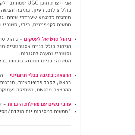
אני יוצרת תוכן UGC שמתחבר לקהל בגובה העיניים, עם אמינות, הומור וסיפור.
כולל צילום, רעיון, כתיבה והגש
מותגים לדוגמא שעבדתי איתם: גולף קידס, YOLO, נעלי נמרוד, קסטרו, רשת מלונות מטיילי
מתאים לקמפיינים, רילז, סטוריז 
ניהול סושיאל לעסקים
-
ניהול סו
הניהול כולל בניית אסטרטגיית תו
וסטוריז ומענה לתגובות.
המטרה: בניית ותחזוק נוכחות ברש
הרצאה: כתיבה ככלי תרפויטי
–
הכ
בראש, לקבל פרופורציות, תובנות 
ההרצאה מרגשת, מצחיקה ועמוקה ו
ערבי נשים עם פעילות היכרות
-
ע
*מתאים למסיבות יום הולדת/מסיבו