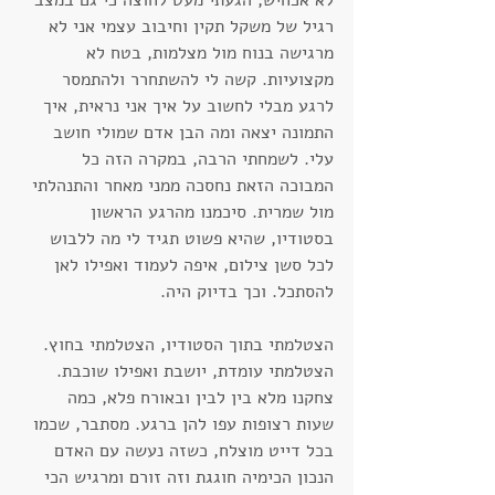
רגיל של משקל תקין וחיבוב עצמי אני לא 
מרגישה בנוח מול מצלמות, בטח לא 
מקצועיות. קשה לי להשתחרר ולהתמסר 
לרגע מבלי לחשוב על איך אני נראית, איך 
התמונה יצאה ומה הבן אדם שמולי חושב 
עלי. לשמחתי הרבה, במקרה הזה כל 
המבוכה הזאת נחסכה ממני מאחר והתנהלתי 
מול שמרית. סיכמנו מהרגע הראשון 
בסטודיו, שהיא פשוט תגיד לי מה ללבוש 
לכל סשן צילום, איפה לעמוד ואפילו לאן 
להסתכל. וכך בדיוק היה.
הצטלמתי בתוך הסטודיו, הצטלמתי בחוץ. 
הצטלמתי עומדת, יושבת ואפילו שוכבת. 
צחקנו מלא בין לבין ובאורח פלא, כמה 
שעות רצופות עפו להן ברגע. מסתבר, שכמו 
בכל דייט מוצלח, כשזה נעשה עם האדם 
הנכון הכימיה חוגגת וזה זורם ומרגיש הכי 