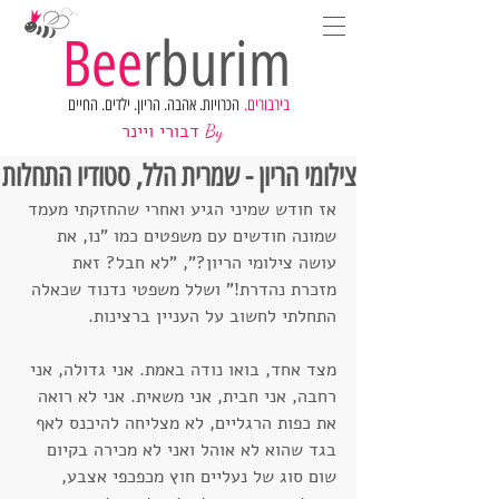
Bee
rburim
בירבורים.
הכרויות. אהבה. הריון. ילדים. החיים
דבורי ויינר
By
צילומי הריון - שמרית הלל, סטודיו התחלות
אז חודש שמיני הגיע ואחרי שהחזקתי מעמד 
שמונה חודשים עם משפטים כמו "נו, את 
עושה צילומי הריון?", "לא חבל? זאת 
מזכרת נהדרת!" ושלל משפטי נדנוד שכאלה 
התחלתי לחשוב על העניין ברצינות.
מצד אחד, בואו נודה באמת. אני גדולה, אני 
רחבה, אני חבית, אני משאית. אני לא רואה 
את כפות הרגליים, לא מצליחה להיכנס לאף 
בגד שהוא לא אוהל ואני לא מכירה בקיום 
שום סוג של נעליים חוץ מכפכפי אצבע, 