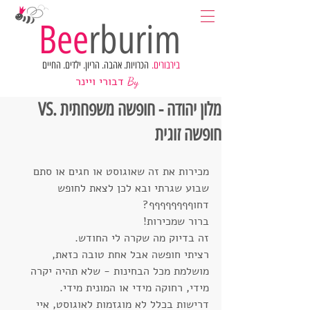
Bee
rburim
בירבורים.
הכרויות. אהבה. הריון. ילדים. החיים
דבורי ויינר
By
מלון יהודה - חופשה משפחתית .VS
חופשה זוגית
מכירות את זה שאוגוסט או חגים או סתם 
שבוע שגרתי ובא לכן לצאת לחופש 
דחוףףףףףףףף?
ברור שמכירות!
זה בדיוק מה שקרה לי החודש. 
רציתי חופשה אבל אחת טובה כזאת, 
מושלמת מכל הבחינות - שלא תהיה יקרה 
מידי, רחוקה מידי או המונית מידי. 
דרישות בכלל לא מוגזמות לאוגוסט, איי 