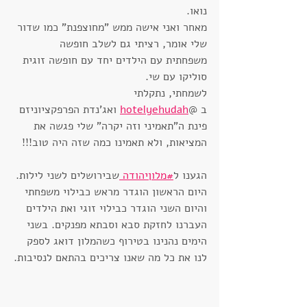
נואו. 
מאחר ואני אישה ממש "מחוצפנת" כמו שדור 
שלי אומר, רציתי גם לשלב חופשה 
משפחתית עם הילדים יחד עם חופשה זוגית 
סוליקו עם שי.
לשמחתי, נתקלתי 
ב @
hotelyehudah
 ואג'נדת הפרפקציוניזם 
פינת ה"תאמיני וזה יקרה" שלי פגשה את 
המציאות, ולא תאמינו כמה שזה היה טוב!!!
הגענו ל
#מלוןיהודה 
שבירושלים לשני לילות. 
היום הראשון הוגדר מראש כבילוי משפחתי 
והיום השני הוגדר כבילוי זוגי ואת הילדים 
העברנו לחזקת סבא וסבתא מפנקים. בשני 
הימים נהנינו בטירוף כשהמלון דואג לספק 
לנו את כל מה שאנו צריכים בהתאם לנסיבות.