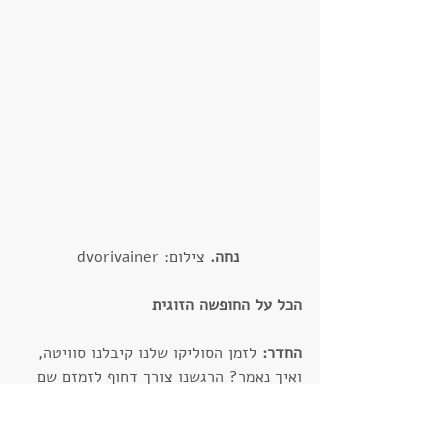
נחה.
 צילום: dvorivainer
הכל על החופשה הזוגית 
החדר: 
לזמן הסוליקו שלנו קיבלנו סוויטה, 
ואיך נאמר? הרגשנו צורך דחוף לזמזם שם 
ללא הפסקה את השיר "החיים שלנו תותים" 
כי באמת, כמה טוב אפשר להכיל?! הסוויטה 