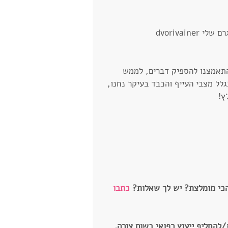
dvorivaine 
התאמצנו להספיק דברים, לממש 
לל מצבי העייף והכבד בעיקר נחנו, 
ץ!
הכי מומלצת? יש לך שאלות? 
כתבו 
/להחליף ייעוץ רפואי בשום צורה.