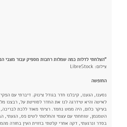
"הצלחתי לדלות כמה שמלות רחבות מספיק עבור מצבי הנו
צילום: LibreStock
החופשה
נסענו, הגענו, קיבלנו חדר בגודל צינוק. דיברתי עם הפק
לאישה והיא שידרגה לנו את החדר לסוויטת על, רבצנו מלא
בעיקר כלום, היה ממש נחמד. רציתי מאוד ללכת לבריכה, 
השמנמן, שוחחתי עם עצמי והחלטתי לשים פס, הגעתי, הב
בסדר ונרגעתי, דקה אחרי קלטתי בזווית העין בחורה מהממ