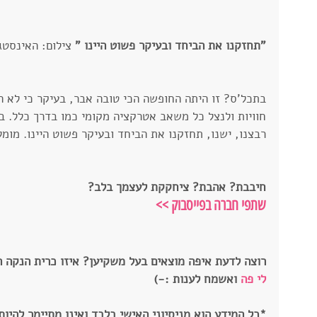
"תחזקנו את הביחד ובעיקר פשוט היינו " 
צילום: האינסטגרם שלי r
בתכל'ס? זו היתה החופשה הכי טובה אבר, בעיקר כי לא 
חוויות ולנצל כל משאב אטרקציה מקומי כמו בדרך כלל. בג
רבצנו, ישנו, תחזקנו את הביחד ובעיקר פשוט היינו. מומל
חיבבת? אהבת? ציחקקת לעצמך בלב? 
שתפי חברה בפייסבוק
 >>
רוצה לדעת איפה מוצאים בעל משקיען? איזו כרית הנקה 
לי פה
 ואשמח לענות :-)
*כל המידע הוא מניסיוני האישי בלבד ואינו מתיימר להיות