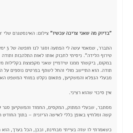
"בדיוק מה שאני צריכה עכשיו" 
צילום: האינסטגרם שלי dvorivainer
התברר, 
טירוף הלידה". ניסיתי לחבוק אותו לאות התלהבות ותודה 
במקום, ביקשתי ממנו שידמיין שאני מקפצצת בקלילות מש
תודה. הוא התיישב מולי והחל לשתף בפרטים נוספים על ה
מבעלי הנפלא והמשקיען, פתאום נקלט במוחי המשפט האח
אין סיכוי שהוא רציני.
מסתבר, שבעלי המתוק, המקסים, החמוד והמשקיען סגר לנ
קשה ומלחיץ באופן כללי לאישה הריונית – בתוך החודש התשיעי. בשבוע 8
כשאמרתי לו שזה בעייתי מבחינת, ובכן, הכל בערך, הוא מ