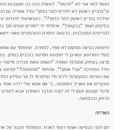
ושאל למה אני לא "זורמת". לשאלה הכה כה מעצבנת הזאת
ש"בהריון ראשון לא יולדים לפני הזמן" ומיד אחריה גם ה
שילדה בהריון ראשון לפני הזמן?!". כשנאלצתי להודות שא
בסיפוק ואמר "בבקשה!". איחלתי לו ייסורים קשים תוך כד
להריונית הסובלנית, הרגועה וחסרת ההורמונים שאני ויצ
הישועה הגיעה ממקום לא צפוי, למחרת. שוחחתי עם אמא ש
בעלי המרושע שארגן לי חופשת חמישה כוכבים במלון. כש
פרצה בצחוק מתגלגל ואמרה "האמת שאת מכירה מישהי שי
ומיד המשיכה "אני! אותך!". צווחתי "מההההה?" ופרצנו 
את השיחה התקשרתי לירח חיי וסיפרתי לו על המידע החדש
שנקדים את תאריך החופשה, כי אם אמא שלי ילדה אותי ב
סיכוי קטנטן שגם לי זה יקרה והדבר האחרון שבא לשנינו 
הרחק ובהפתעה.
האריזה
יום לפני הנסיעה אצתי רצתי לארוז. התחלתי לעבור על אר