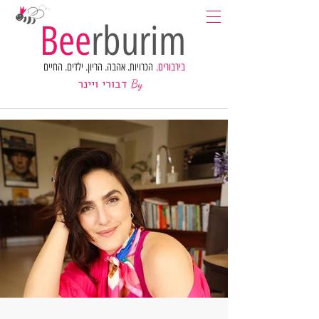
Bee
rburim
בירבורים.
הכרויות. אהבה. הריון. ילדים. החיים
דבורי ויינר
By