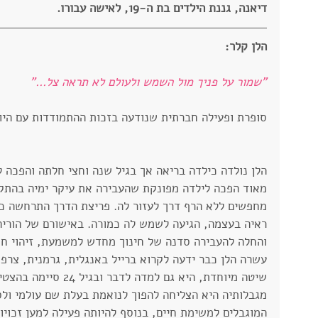
דיאנה, גננת הילדים בת ה-19, לאישה עבורו.​
הלן קלר:​
"שמור על פניך מול השמש ולעולם לא תראה צל..."
סופרת ופעילה חברתית שנודעה בזכות ההתמודדות עם היות
הלן נולדה כילדה בריאה אך בגיל שנה וחצי חלתה והפכה ל
מאוד הפכה לילדה מפונקת שהעבירה את עיקר ימיה בהתקפ
מחפשים ללא הרף דרך לעזור לה. פריצת הדרך התרחשה כש
ראיה בעצמה, הגיעה לשמש לה כמורה. באישורם של הוריה
והחלה להעבירה סדנה של חינוך מחדש למשמעת, זיהוי חפצ
עשרה הלן כבר ידעה לקרוא ברייל באנגלית, גרמנית, צרפת
שיטה מיוחדת, היא גם למדה 
מגבלותיה היא הצליחה להפוך לנואמת בעלת שם עולמי ול
המוגבלים למשימת חיים, בנוסף להיותה פעילה למען זכויות