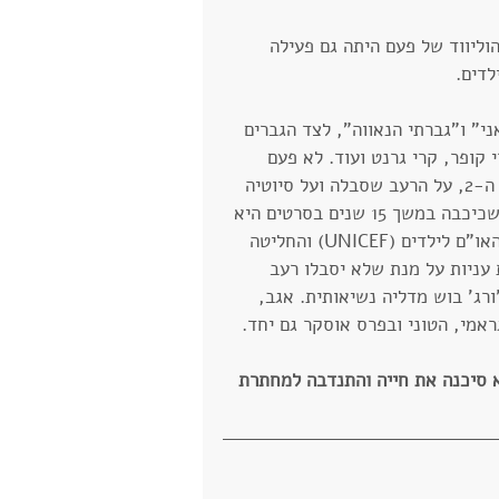
וליווד של פעם היתה גם פעילה 
לדים.
י" ו"גברתי הנאווה", לצד הגברים 
 קופר, קרי גרנט ועוד. לא פעם 
סיפרה על זיכרונותיה כילדה בהולנד, בזמן מלחמת העולם ה-2, על הרעב שסבלה ועל סיוטיה 
ממראה משפחות יהודים שהועמסו על קרונות בקר. לאחר שכיכבה במשך 15 שנים בסרטים היא 
מונתה לשגרירה מיוחדת של קרן החירום הבינלאומית של האו"ם לילדים (UNICEF) והחליטה 
עניות על מנת שלא יסבלו רעב 
רג' בוש מדליה נשיאותית. אגב, 
עתם ש: בגיל 13, בזמן מלחמת העולם ה-2, היא סיכנה את חייה והתנדבה למחתרת 