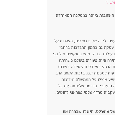
ת..."
 האהובות ביותר בממלכה המאוחדת 
מעבר לחיים מלאי דרמה שכללו בין השאר נישואין ליורש עצר, לידה של 2 נסיכים, הצהרות על 
 עסקה גם בהמון התנדבות ברחבי 
עילות נגד שימוש במוקשים מול בני 
ירה פיות פעורים בעולם כשהיתה 
הנגוע באיידס וכשסיירה בשדות 
עות לסכנות שם. בזכות הקסם הרב 
יע אפילו על הממשלה ומדינות 
התאפיין בדרמה שליוותה את כל 
עקבות מרדף צלמי פפראצי להוטים. 
ל צ'ארלס, היא זו שבחרה את 