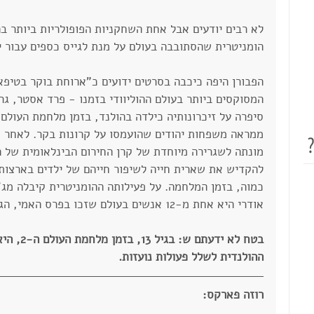
רבורי השראה עם קרן
בירבורי השראה עם עדי
לא רבים יודעים אבל אחת השחקניות הפופולריות ביותר בה
רון
רמבה ארז
הומניטרית שהסתובבה בעולם על מנת לגייס כספים עבור י
הפבורן היפה כיכבה בסרטים ידועים כ"ארוחת בוקר בטיפאנ
המסוקסים ביותר בעולם ההוליוודי בזמנו - פרד אסטר, גרי
להקדיש את שארית חייה לשיפור חייהם של ילדים בארצות 
כמוה, בזמן המלחמה. על פעילותה ההומניטרית קיבלה מג'ו
אודרי היא אחת מ-12 אנשים בעולם שזכו בפרס האמי, הגראמי, הטוני ובפרס אוסקר גם יחד.
בטח לא יד
ההולנדית לשלל פעולות נועזות.
רוזה פארקס: