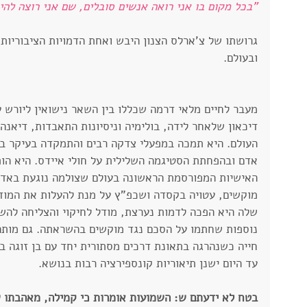
"בכל מקום בו אני רואה אנשים סובלים, שם אני רוצה להיו
גרושתו של צ'ארלס הצנון היבש ואחת הדמויות הציבוריות
ובעולם.
דיכאון שלאחר לידה, בולימיה וניסיונות התאבדות, דיאנה
העולם. היא תמכה במפעלי צדקה רבים והתמקדה בעיקר בפ
אדם ובהפחתת הסטיגמה השלילית על חולי איידס. היא הות
האישיות המפורסמת הראשונה בעולם שצולמה נוגעת באדם 
מוקשים, עטויה בקסדה ושכפ"ץ על מנת להעלות את המוד
שלה היא הפכה לדמות נערצת, מודל לחיקוי והצליחה להשפ
נוספות שחתמו על הסכם נגד מוקשים בהשראתה. גם מותה 
חייה כשנהרגה בתאונת דרכים מסתורית יחד עם בן זוגה ב
עד היום ישנן תיאוריות קונספירציה רבות בנושא.
בטח לא ידעתם ש: השמועות אומרות כי קמילה, מאהבתו ש