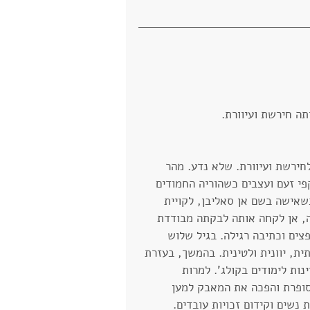
ה חירשת ועיוורת.
חירשת ועיוורת. שלא נדע. מהר 
י זעם ועצבים כשהוריה החמודים 
אישה בשם אן סאליבן, לקויית 
, אן לקחה אותה לבקתה מבודדת 
ים וכתיבה רגילה. בגיל שלוש 
ית, יוונית ולטינית. בהמשך, בעזרת 
לדבר ובגיל 24 סיימה בהצטיינות לימודים בקולג'. למרות 
סופרת והפכה את המאבק למען 
 נשים וקידום זכויות עובדים.