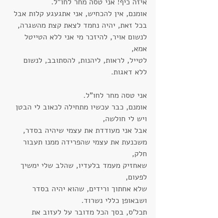
איזה כיף! אני טסה מחר לחו"ל.
אומנם, אין להכחיש, אני אתגעגע קלות אבל
בכל זאת, יהיה נחמד לצאת קצת מהשגרה,
לנשום אויר, להיזכר מי אני ללא הטייטל 
אמא,
לטייל, לראות, ליהנות, להסתובב, לנשום 
ללא דאגות.
אני טסה מחר לחו"ל. 
אומנם, כבר עכשיו מתחילה לכאוב לי הבטן 
ויש לי חולשה, 
אבל אני מעודדת את עצמי שיהיה בסדר, 
משכנעת את עצמי שהפרידה ממנו תעבור 
חלק, 
שאחזיק מעמד בלעדיו, שהלב שלי ימשיך 
לפעום,
שלא אחתוך ורידים, שהוא יהיה בסדר 
ושבאופן כללי נשרוד.
תכל'ס, בסך הכל מדובר על לעזוב את 