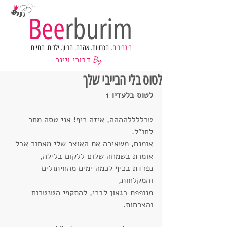
Bee
rburim
בירבורים.
הכרויות. אהבה. הריון. ילדים. החיים
דבורי ויינר
By
לטוס בלי הבייבי שלך
לטוס בלעדיו 1
טרללללהההה, איזה כיף! אני טסה מחר 
לחו"ל.
אומנם, משאירה את האוצר שלי מאחור אבל
אומרת בשמחה שלום ללקום בלילה,
נפרדת בכיף לכמה ימים מהחיתולים 
והמקלחות,
מנופפת בגאון לבכי, להתקפי הטנטרום 
והצרחות.